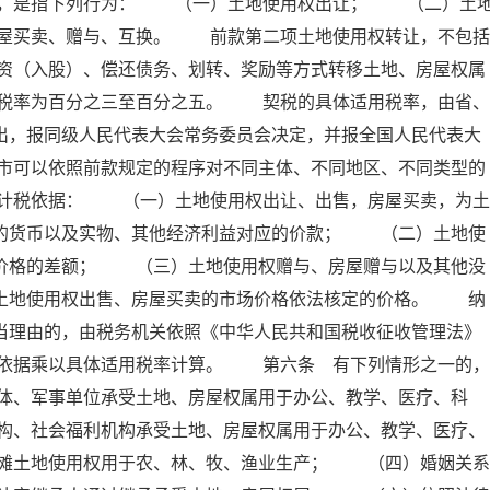
属，是指下列行为： （一）土地使用权出让； （二）土
屋买卖、赠与、互换。 前款第二项土地使用权转让，不包括
资（入股）、偿还债务、划转、奖励等方式转移土地、房屋权属
税率为百分之三至百分之五。 契税的具体适用税率，由省、
出，报同级人民代表大会常务委员会决定，并报全国人民代表大
市可以依照前款规定的程序对不同主体、不同地区、不同类型的
计税依据： （一）土地使用权出让、出售，房屋买卖，为土
付的货币以及实物、其他经济利益对应的价款； （二）土地使
屋价格的差额； （三）土地使用权赠与、房屋赠与以及其他没
照土地使用权出售、房屋买卖的市场价格依法核定的价格。 纳
当理由的，由税务机关依照《中华人民共和国税收征收管理法》
依据乘以具体适用税率计算。 第六条 有下列情形之一的，
体、军事单位承受土地、房屋权属用于办公、教学、医疗、科
构、社会福利机构承受土地、房屋权属用于办公、教学、医疗、
滩土地使用权用于农、林、牧、渔业生产； （四）婚姻关系