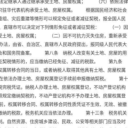
法定继承人通过继承承受土地、房屋权属； （六）依照法律
组织驻华代表机构承受土地、房屋权属。 根据国民经济和社会
重组、灾后重建等情形可以规定免征或者减征契税，报全国人民
、直辖市可以决定对下列情形免征或者减征契税： （一）因
承受土地、房屋权属； （二）因不可抗力灭失住房，重新承受
办法，由省、自治区、直辖市人民政府提出，报同级人民代表大
员会和国务院备案。 第八条 纳税人改变有关土地、房屋的用
减征契税情形的，应当缴纳已经免征、减征的税款。 第九条
权属转移合同的当日，或者纳税人取得其他具有土地、房屋权属
在依法办理土地、房屋权属登记手续前申报缴纳契税。 第十
税完税凭证。纳税人办理土地、房屋权属登记，不动产登记机构
照规定缴纳契税的，不动产登记机构不予办理土地、房屋权属登
前，权属转移合同、权属转移合同性质凭证不生效、无效、被撤
已缴纳的税款，税务机关应当依法办理。 第十三条 税务机关
制。自然资源、住房城乡建设、民政、公安等相关部门应当及时