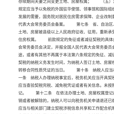
存续期间夫妻之间变更土地、房屋权属； （五）
规定应当予以免税的外国驻华使馆、领事馆和国际
发展的需要，国务院对居民住房需求保障、企业改制
代表大会常务委员会备案。 第七条 省、自治区
土地、房屋被县级以上人民政府征收、征用，重新
住房权属。 前款规定的免征或者减征契税的具体
会常务委员会决定，并报全国人民代表大会常务委
途，或者有其他不再属于本法第六条规定的免征、
契税的纳税义务发生时间，为纳税人签订土地、房屋
转移合同性质凭证的当日。 第十条 纳税人应当
一条 纳税人办理纳税事宜后，税务机关应当开具契
应当查验契税完税、减免税凭证或者有关信息。未按
记。 第十二条 在依法办理土地、房屋权属登记
销或者被解除的，纳税人可以向税务机关申请退还
应当与相关部门建立契税涉税信息共享和工作配合机